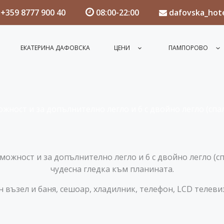
+359 8777 900 40
08:00-22:00
dafovska_hot
ЕКАТЕРИНА ДАФОВСКА
ЦЕНИ
ПАМПОРОВО
ожност и за допълнително легло и 6 с двойно легло (спал
можност и за допълнително легло и 6 с двойно легло (сп
чудесна гледка към планината.
н възел и баня, сешоар, хладилник, телефон, LCD телеви