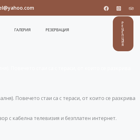
el@yahoo.com
Р
Е
Ц
ГАЛЕРИЯ
РЕЗЕРВАЦИЯ
Е
П
Ц
И
Я
ня). Повечето стаи са с тераси, от които се разкрива
алня). Повечето стаи са с тераси, от които се разкрива
зор с кабелна телевизия и безплатен интернет.