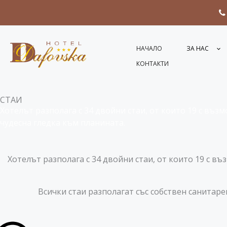
Skip
to
content
НАЧАЛО
ЗА НАС
КОНТАКТИ
СТАИ
Хотелът разполага с 34 двойни стаи, от които 19 с възм
чудесна гледка към планината.
Хотелът разполага с 34 двойни стаи, от които 19 с въз
Всички стаи разполагат със собствен санитаре