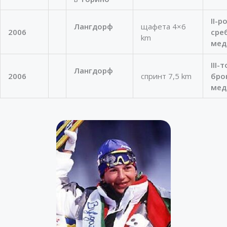
II-р
Лангдорф
щафета 4×6
2006
сре
km
мед
III-
Лангдорф
2006
спринт 7,5 km
бро
мед