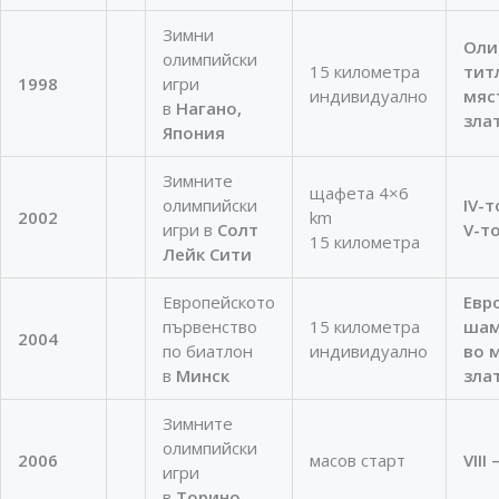
Зимни
Оли
олимпийски
15 километра
титл
1998
игри
индивидуално
мяс
в
Нагано,
зла
Япония
Зимните
щафета 4×6
олимпийски
IV-
2002
km
игри в
Солт
V-т
15 километра
Лейк Сити
Европейското
Евр
първенство
15 километра
шам
2004
по биатлон
индивидуално
во 
в
Минск
зла
Зимните
олимпийски
2006
масов старт
VIII
игри
в
Торино