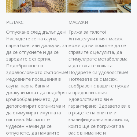
РЕЛАКС
МАСАЖИ
Отпускане след дълъг ден!
Грижа за тялото!
Насладете се на сауна,
Антицелулитният масаж
парна баня или джакузи, за
може да ви помогне да се
да се отпуснете и да се
справите с целулита, да
заредите с енергия.
стимулирате метаболизма
Подобряване на
и да стягате кожата.
здравословното състояние!
Подарете си удоволствие!
Редовните посещения в
Поглезете се с масаж,
сауна, парна баня и
съобразен с вашите нужди
джакузи могат да подобрят
и предпочитания.
кръвообращението, да
Удоволствието ви е
детоксикират организма и
гарантирано! Здравето ви е
да стимулират имунната
в ръцете на опитни и
система. Масажът е
квалифицирани масажисти,
чудесен начин да се
които ще се погрижат за
отпуснете, да намалите
вас с внимание и