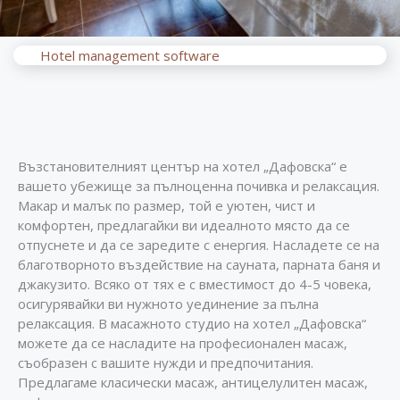
Hotel management software
Възстановителният център на хотел „Дафовска“ е
вашето убежище за пълноценна почивка и релаксация.
Макар и малък по размер, той е уютен, чист и
комфортен, предлагайки ви идеалното място да се
отпуснете и да се заредите с енергия. Насладете се на
благотворното въздействие на сауната, парната баня и
джакузито. Всяко от тях е с вместимост до 4-5 човека,
осигурявайки ви нужното уединение за пълна
релаксация. В масажното студио на хотел „Дафовска“
можете да се насладите на професионален масаж,
съобразен с вашите нужди и предпочитания.
Предлагаме класически масаж, антицелулитен масаж,