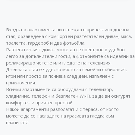
Входът в апартамента ви отвежда в приветлива дневна
стая, обзаведена с комфортен разтегателен диван, маса,
тоалетка, гардероб и два фотьойла.
Разтегателният диван може да се превърне в удобно
легло за допълнителни гости, а фотьойлите са идеални за
релаксиращо четене или гледане на телевизия.
Дневната стая е чудесно място за семейни събирания,
игри или просто за почивка след ден, изпълнен с
приключения.
Всички апартаменти са оборудвани с телевизор,
хладилник, телефон и безплатен Wi-Fi, за да ви осигурят
комфортен и приятен престой.
Някои апартаменти разполагат и с тераса, от която
можете да се насладите на красивата гледка към
планината.