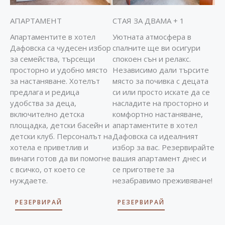
АПАРТАМЕНТ
СТАЯ ЗА ДВАМА + 1
Апартаментите в хотел
Уютната атмосфера в
Дафовска са чудесен избор
спалните ще ви осигури
за семейства, търсещи
спокоен сън и релакс.
просторно и удобно място
Независимо дали търсите
за настаняване. Хотелът
място за почивка с децата
предлага и редица
си или просто искате да се
удобства за деца,
насладите на просторно и
включително детска
комфортно настаняване,
площадка, детски басейн и
апартаментите в хотел
детски клуб. Персоналът на
Дафовска са идеалният
хотела е приветлив и
избор за вас. Резервирайте
винаги готов да ви помогне
вашия апартамент днес и
с всичко, от което се
се пригответе за
нуждаете.
незабравимо преживяване!
РЕЗЕРВИРАЙ
РЕЗЕРВИРАЙ