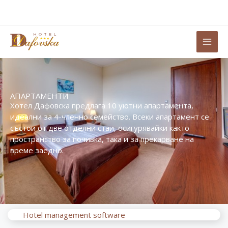
Skip
+359 8777 900 40
08:00-22:00
to
content
АПАРТАМЕНТИ
Хотел Дафовска предлага 10 уютни апартамента,
идеални за 4-членно семейство. Всеки апартамент се
състои от две отделни стаи, осигурявайки както
пространство за почивка, така и за прекарване на
време заедно.
Hotel management software